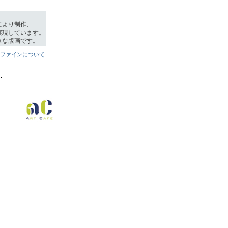
により制作、
実現しています。
重な版画です。
フファインについて