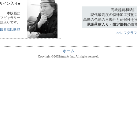
上サイン入り
◆
高級越前和紙に
本版画は
現代最高度の特殊加工技術
フギャラリー
高度の色彩の再現性と耐候性を
款入りです。
承認落款入り・限定部数
の貴
原田泰治氏略歴
>>レフグラ
ホーム
Copyright ©2002Artcafe, Inc. All rights reserved.