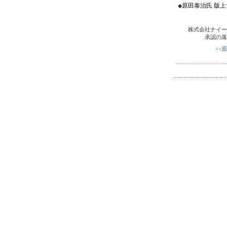
原田泰治氏 版
◆
株式会社ナイー
承認の落
>>