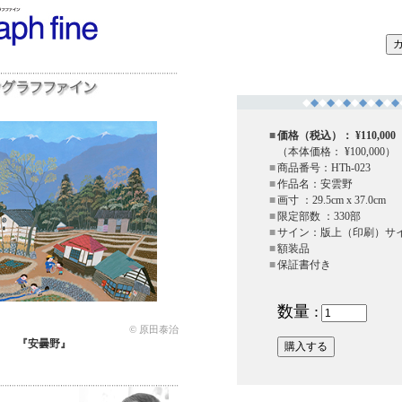
◆
◆
◆
◆
◆
◆
◆
◆
◆
◆
◆
◆
■
価格（税込）： ¥110,000
（本体価格： ¥100,000）
■
商品番号：HTh-023
■
作品名：安雲野
■
画寸 ：29.5cm x 37.0cm
■
限定部数 ：330部
■
サイン：版上（印刷）サ
■
額装品
■
保証書付き
数量 :
© 原田泰治
『安曇野』