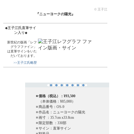
© 王子江
『ニューヨークの陽光』
王子江氏直筆サイ
◆
ン入り
◆
新世紀の版画「レフ
グラフファイン」
は直筆サインをいた
だいております。
>>王子江氏略歴
◆
◆
◆
◆
◆
◆
◆
◆
◆
◆
◆
◆
◆
◆
◆
■
価格（税込）：¥93,500
（本体価格：¥85,000）
■
商品番号：OS-9
■
作品名：ニューヨークの陽光
■
画寸 ：35.7cm x33.8cm
■
限定部数 ：330部
■
サイン：直筆サイン
■
額装品