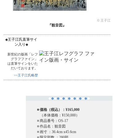
© 王子江
『観音図』
王子江氏直筆サイ
◆
ン入り
◆
新世紀の版画「レフ
グラフファイン」
は直筆サインをいた
だいております。
>>王子江氏略歴
◆
◆
◆
◆
◆
◆
◆
◆
◆
◆
◆
◆
◆
◆
◆
■
価格（税込）：¥165,000
（本体価格：¥150,000）
■
商品番号：OS-17
■
作品名：観音図
■
画寸 ：36.4cm x45.6cm
■
限定部数 ：280部