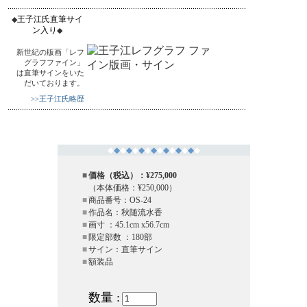
王子江氏直筆サイ
◆
ン入り
◆
新世紀の版画「レフ
グラフファイン」
は直筆サインをいた
だいております。
>>王子江氏略歴
◆
◆
◆
◆
◆
◆
◆
◆
◆
◆
◆
◆
◆
◆
◆
■
価格（税込）：¥275,000
（本体価格：¥250,000）
■
商品番号：OS-24
■
作品名：秋随流水香
■
画寸 ：45.1cm x56.7cm
■
限定部数 ：180部
■
サイン：直筆サイン
■
額装品
数量 :