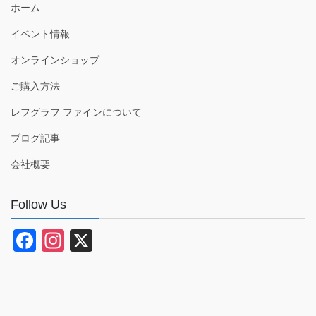
ホーム
イベント情報
オンラインショップ
ご購入方法
レフグラフ ファインについて
ブログ記事
会社概要
Follow Us
F
In
X
a
st
c
a
e
gr