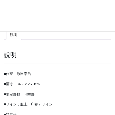
キ
並
商品コード:
HTh-012
カテゴリー:
レフグラフ ファイン
,
原田泰治
木
共
個
有
説明
説明
■作家：原田泰治
■画寸：34.7 x 26.0cm
■限定部数 ：400部
■サイン：版上（印刷）サイン
■額装品