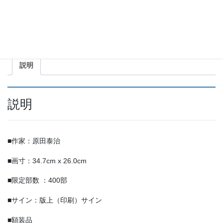
な
電
商品コード:
HTh-016
カテゴリー:
レフグラフ ファイン
,
原田泰治
車
共
個
有
説明
説明
■作家：原田泰治
■画寸：34.7cm x 26.0cm
■限定部数 ：400部
■サイン：版上（印刷）サイン
■額装品