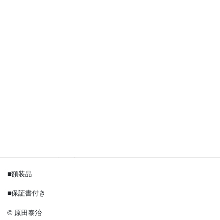
有
説明
説明
■作家：原田泰治
■画寸：32.6 x 37.6cm
■限定部数 ：280部
■サイン：版上（印刷）サイン
■額装品
■保証書付き
© 原田泰治