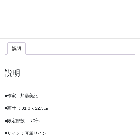
も
だ
ち
商品コード:
KM-015
カテゴリー:
レフグラフ ファイン
,
加藤美紀
個
共
有
説明
説明
■作家：加藤美紀
■画寸 ：31.8 x 22.9cm
■限定部数 ：70部
■サイン：直筆サイン