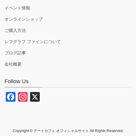
イベント情報
オンラインショップ
ご購入方法
レフグラフ ファインについて
ブログ記事
会社概要
Follow Us
F
In
X
a
st
c
a
e
gr
Copyright © アートカフェ オフィシャルサイト All Rights Reserved.
b
a