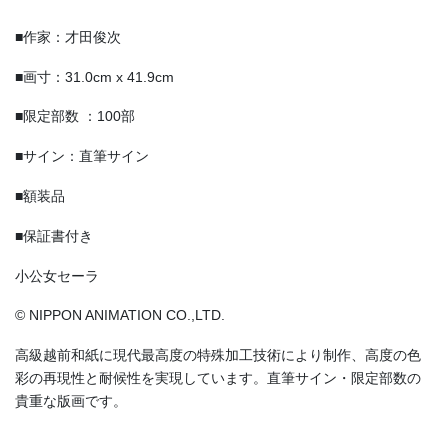
■作家：才田俊次
■画寸：31.0cm x 41.9cm
■限定部数 ：100部
■サイン：直筆サイン
■額装品
■保証書付き
小公女セーラ
© NIPPON ANIMATION CO.,LTD.
高級越前和紙に現代最高度の特殊加工技術により制作、高度の色
彩の再現性と耐候性を実現しています。直筆サイン・限定部数の
貴重な版画です。