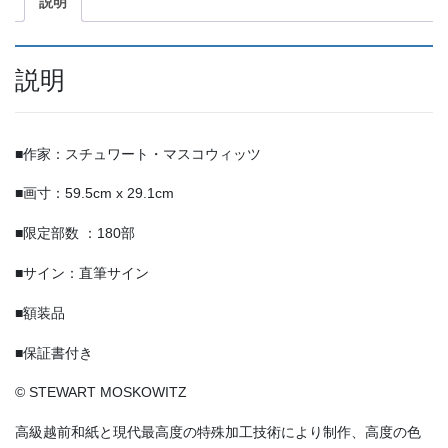
説明
イ
ト
ワ
ー
説明
ク
ス
個
■作家：スチュワート・マスコウィッツ
■画寸：59.5cm x 29.1cm
■限定部数 ：180部
■サイン：直筆サイン
■額装品
■保証書付き
© STEWART MOSKOWITZ
高級越前和紙と現代最高度の特殊加工技術により制作、高度の色