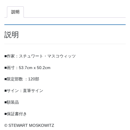
有
ュ
個
説明
説明
■作家：スチュワート・マスコウィッツ
■画寸：53.7cm x 50.2cm
■限定部数 ：120部
■サイン：直筆サイン
■額装品
■保証書付き
© STEWART MOSKOWITZ