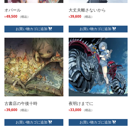
オパール
大丈夫離さないから
49,500
39,600
（税込）
（税込）
¥
¥
お買い物カゴに追加
お買い物カゴに追加
古書店の午後十時
夜明けまでに
39,600
33,000
（税込）
（税込）
¥
¥
お買い物カゴに追加
お買い物カゴに追加