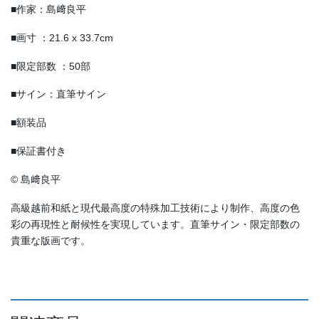
■作家：島﨑良平
■画寸 ：21.6 x 33.7cm
■限定部数 ：50部
■サイン：直筆サイン
■額装品
■保証書付き
© 島﨑良平
高級越前和紙と現代最高度の特殊加工技術により制作、高度の色
彩の再現性と耐候性を実現しています。直筆サイン・限定部数の
貴重な版画です。