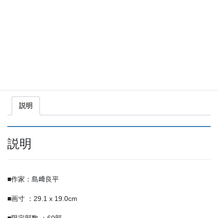
49,500
（税込）
¥
ビ
お買い物カゴに追加
ー
ル
美
商品コード:
SR-015
カテゴリー:
レフグラフ ファイン
,
島﨑良平
人
共
図
有
個
説明
説明
■作家：島﨑良平
■画寸 ：29.1 x 19.0cm