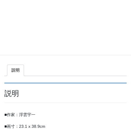
年明けに向かって
59,400
（税込）
¥
年
お買い物カゴに追加
明
け
に
商品コード:
UU-020
カテゴリー:
レフグラフ ファイン
,
浮雲宇一
向
共
か
有
っ
て
説明
個
説明
■作家：浮雲宇一
■画寸：23.1 x 38.9cm