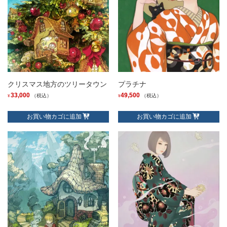
クリスマス地方のツリータウン
プラチナ
33,000
49,500
（税込）
（税込）
¥
¥
お買い物カゴに追加
お買い物カゴに追加