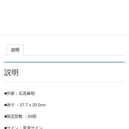
を
拾
う
商品コード:
IM-002
カテゴリー:
レフグラフ ファイン
,
レフグラフ ファイン
個
（版画）
,
石居麻耶
共
有
説明
説明
■作家：石居麻耶
■画寸 ：27.7 x 20.0cm
■限定部数 ：60部
■サイン：直筆サイン