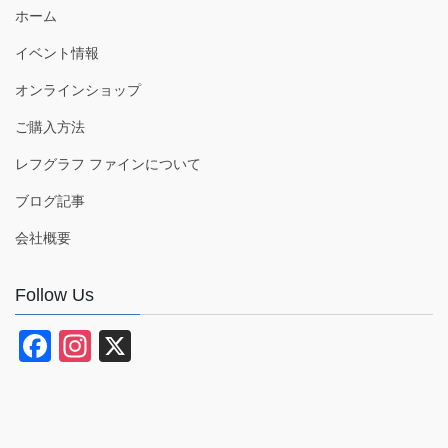
ホーム
イベント情報
オンラインショップ
ご購入方法
レフグラフ ファインについて
ブログ記事
会社概要
Follow Us
F
In
X
a
st
c
a
e
gr