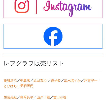
レフグラフ販売リスト
藤城清治
／
中島潔
／
原田泰治
／
優子鈴
／
出水ぽすか
／
浮雲宇一
／
とびはち
／
天明屋尚
加藤美紀
／
島﨑良平
／
山岸千穂
／
吉田涼香