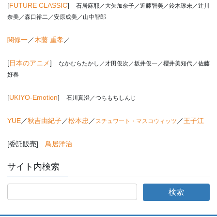
[
FUTURE CLASSIC
]
石居麻耶／大矢加奈子／近藤智美／鈴木琢未／辻川
奈美／森口裕二／安原成美／山中智郎
関修一
／
木藤 重孝
／
[
日本のアニメ
]
なかむらたかし
／才田俊次／坂井俊一／櫻井美知代／佐藤
好春
[
UKIYO-Emotion
]
石川真澄／つちもちしんじ
YUE
／
秋吉由紀子
／
松本忠
／
／
王子江
スチュワート・マスコウィッツ
[委託販売]
鳥居洋治
サイト内検索