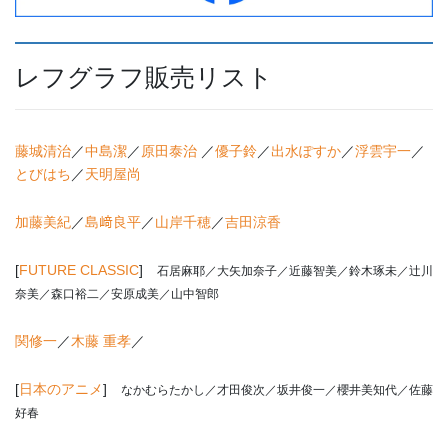
レフグラフ販売リスト
藤城清治
／
中島潔
／
原田泰治
／
優子鈴
／
出水ぽすか
／
浮雲宇一
／
とびはち
／
天明屋尚
加藤美紀
／
島﨑良平
／
山岸千穂
／
吉田涼香
[
FUTURE CLASSIC
]
石居麻耶／大矢加奈子／近藤智美／鈴木琢未／辻川
奈美／森口裕二／安原成美／山中智郎
関修一
／
木藤 重孝
／
[
日本のアニメ
]
なかむらたかし
／才田俊次／坂井俊一／櫻井美知代／佐藤
好春