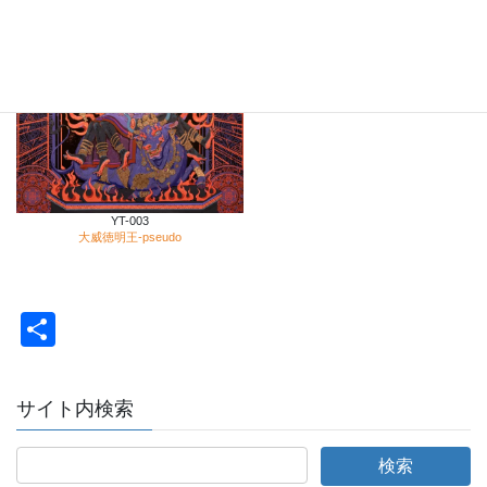
YT-003
大威徳明王-pseudo
共
有
サイト内検索