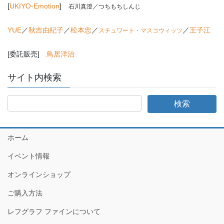
[
UKIYO-Emotion
]
石川真澄／つちもちしんじ
YUE
／
秋吉由紀子
／
松本忠
／
／
王子江
スチュワート・マスコウィッツ
[委託販売]
鳥居洋治
サイト内検索
ホーム
イベント情報
オンラインショップ
ご購入方法
レフグラフ ファインについて