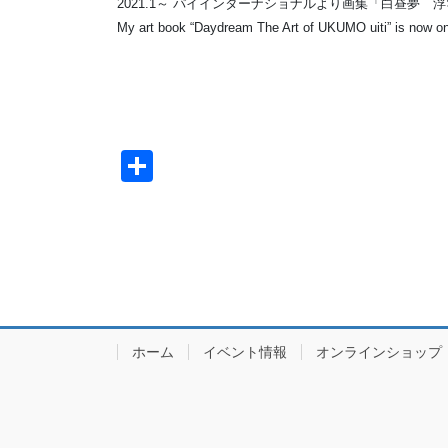
2021.1～ パイインターナショナルより画集「白昼夢
My art book “Daydream The Art of UKUMO uiti” is now on
共
有
ホーム
イベント情報
オンラインショップ