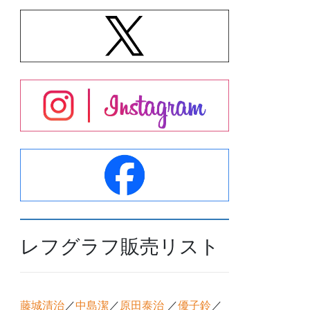
レフグラフ販売リスト
藤城清治
／
中島潔
／
原田泰治
／
優子鈴
／