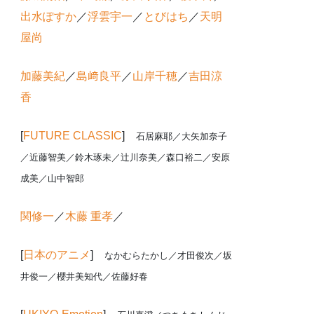
出水ぽすか
／
浮雲宇一
／
とびはち
／
天明
屋尚
加藤美紀
／
島﨑良平
／
山岸千穂
／
吉田涼
香
[
FUTURE CLASSIC
]
石居麻耶／大矢加奈子
／近藤智美／鈴木琢未／辻川奈美／森口裕二／安原
成美／山中智郎
関修一
／
木藤 重孝
／
[
日本のアニメ
]
なかむらたかし
／才田俊次／坂
井俊一／櫻井美知代／佐藤好春