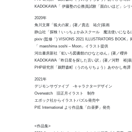
KADOKAWA「 伊藤塾の公務員試験「面白いほど」シ
2020年
角川文庫「狐火の家」(著／貴志 祐介)装画
静山社「探検！いっちょかみスクール 魔法使いになるには
pixiv (監修「) VISIONS 2021 ILLUSTRATORS BOOK
「 maeshima soshi – Moon」イラスト提供
河出書房新社「虹いろ図書館のひなとゆん」(著／櫻井 と
KADOKAWA「昨日星を探した言い訳」(著／河野 裕)
PHP研究所「鵜野森町（うのもりちょう）あやかし奇譚
2021年
デジモンサヴァイブ -キャラクターデザイン
Overwatch 旧正月イラスト 制作
エポック社からイラストパズル発売中
PIE International より作品集「白昼夢」発売
<作品集>