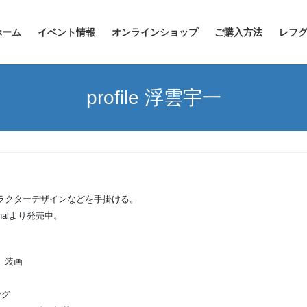
ホーム
イベント情報
オンラインショップ
ご購入方法
レフグ
profile 浮雲宇一
ラクターデザインなどを手掛ける。
onalより発売中。
 装画
ング