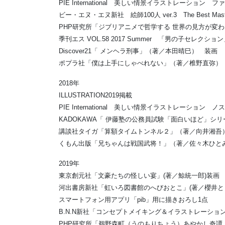
PIE International 美しい情景イラストレーション
ビー・エヌ・エヌ新社 絵師100人 ver.3 The Best Masterp
PHP研究所「ジブリアニメで哲学する 世界の見方が変
季刊エス VOL.58 2017 Summer 「男の子セレクショ
Discover21「 メンヘラ刑事」（著／本田晴巳） 装画
ポプラ社「僕は上手にしゃべれない」（著／椎野直弥
2018年
ILLUSTRATION2019掲載
PIE International 美しい情景イラストレーショ
KADOKAWA「 伊藤塾の公務員試験「面白いほど」
講談社タイガ「算額タイムトンネル２」（著／向井湘吾
くもん出版「兄ちゃんは戦国武将！」（著／佐々木ひと
2019年
東京創元社「文豪たちの怪しい宴」(著／鯨統一郎)装画
河出書房新社「虹いろ図書館のへびおとこ」(著／櫻井と
スマートフォン用アプリ「pib」用に描きおろし1点
B.N.N新社「コンセプトメイキング＆イラストレーシ
PHP研究所「鵜野森町（うのもりちょう）あやかし奇譚