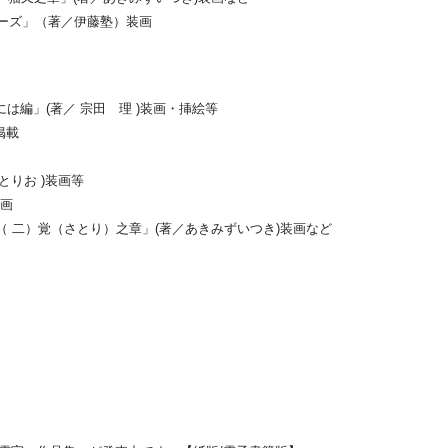
リーズ」（著／伊藤塾）装画
編」(著／ 宗田 理 )装画・挿絵等
」掲載
りお )装画等
装画
（ 二）覚（さとり）之章」(著／あきみずいつき)装画など