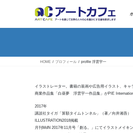
コ
ナ
ン
ビ
テ
ゲ
ン
ー
ツ
シ
へ
ョ
ス
ン
キ
に
ッ
移
HOME
プロフィール
profile 浮雲宇一
プ
動
イラストレーター。書籍の装画や広告用イラスト、キャ
商業作品集「白昼夢 浮雲宇一作品集」がPIE Internati
2017年
講談社タイガ「算額タイムトンネル」（著／向井湘吾）
ILLUSTRATION2018掲載
月刊MdN 2017年11月号「創る。」にてイラストメイキ