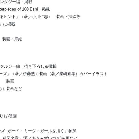
 ファンタジー編 掲載
ieces of 100 Eshi 掲載
わるヒント」（著／小川仁志） 装画・挿絵等
ン」に掲載
） 装画・扉絵
ン ノスタルジー編 描き下ろし＆掲載
シリーズ」（著／伊藤塾）装画（著／柴崎直孝）カバーイラスト
） 装画
み）装画など
りお)装画
ョンズ─ボーイ・ミーツ・ガールを描く」参加
 猫又之章」(著／あきみずいつき)装画など