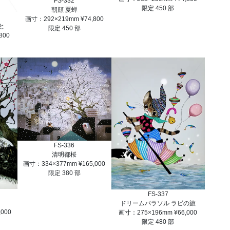
FS-332
限定 450 部
朝顔 夏蝉
画寸：292×219mm ¥74,800
と
限定 450 部
800
FS-336
清明都桜
画寸：334×377mm ¥165,000
限定 380 部
FS-337
ドリームパラソル ラビの旅
000
画寸：275×196mm ¥66,000
限定 480 部