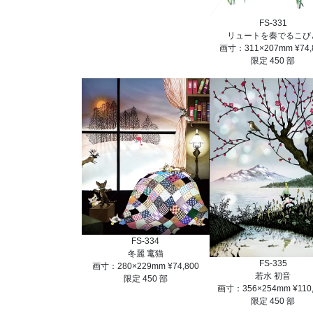
FS-331
リュートを奏でるこび
画寸：311×207mm ¥74,
限定 450 部
FS-334
冬麗 竃猫
FS-335
画寸：280×229mm ¥74,800
若水 初音
限定 450 部
画寸：356×254mm ¥110,
限定 450 部