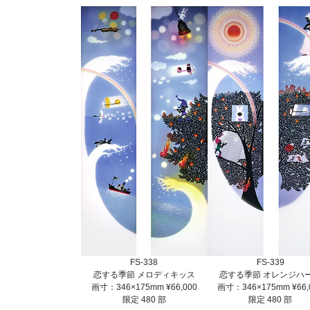
FS-338
FS-339
恋する季節 メロディキッス
恋する季節 オレンジハ
画寸：346×175mm ¥66,000
画寸：346×175mm ¥66,
限定 480 部
限定 480 部