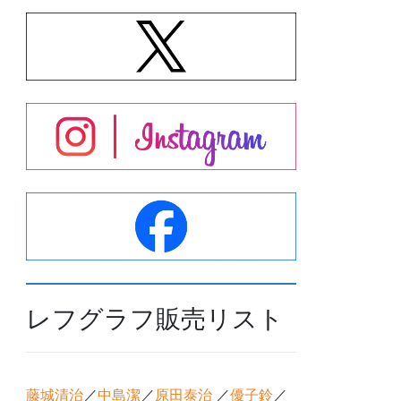
レフグラフ販売リスト
藤城清治
／
中島潔
／
原田泰治
／
優子鈴
／