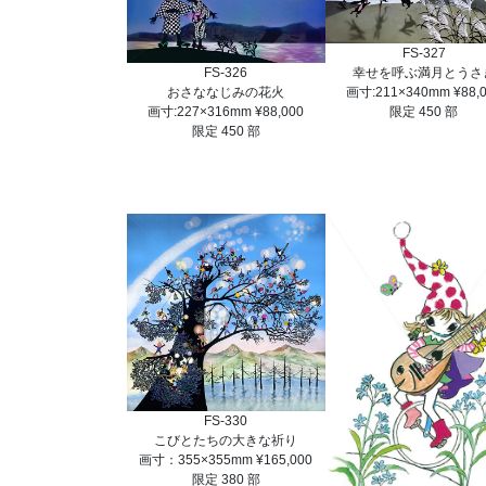
FS-327
FS-326
幸せを呼ぶ満月とうさ
おさななじみの花火
画寸:211×340mm ¥88,
画寸:227×316mm ¥88,000
限定 450 部
限定 450 部
FS-330
こびとたちの大きな祈り
画寸：355×355mm ¥165,000
限定 380 部