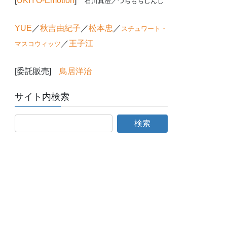
[
UKIYO-Emotion
]
石川真澄／つちもちしんじ
YUE
／
秋吉由紀子
／
松本忠
／
スチュワート・
／
王子江
マスコウィッツ
[委託販売]
鳥居洋治
サイト内検索