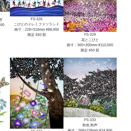
FS-328
ぎ
こびとのドレミファソラシド
000
画寸：226×318mm ¥88,000
FS-329
限定 450 部
花とこびと
画寸：300×300mm ¥110,000
限定 450 部
FS-333
秋色 秋声
画寸：268×239mm ¥74,800