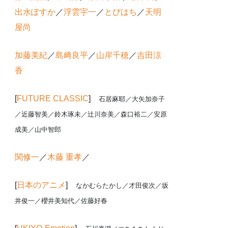
出水ぽすか
／
浮雲宇一
／
とびはち
／
天明
屋尚
加藤美紀
／
島﨑良平
／
山岸千穂
／
吉田涼
香
[
FUTURE CLASSIC
]
石居麻耶／大矢加奈子
／近藤智美／鈴木琢未／辻川奈美／森口裕二／安原
成美／山中智郎
関修一
／
木藤 重孝
／
[
日本のアニメ
]
なかむらたかし
／才田俊次／坂
井俊一／櫻井美知代／佐藤好春