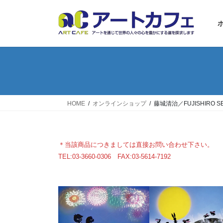
コ
ナ
ン
ビ
テ
ゲ
ン
ー
ツ
シ
へ
ョ
ス
ン
キ
に
ッ
移
HOME
オンラインショップ
藤城清治／FUJISHIRO SEI
プ
動
＊当該商品につきましては直接お問い合わせ下さい。
TEL:03-3660-0306 FAX:03-5614-7192