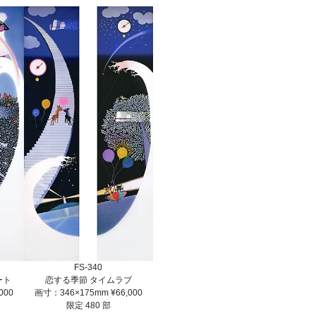
FS-340
ート
恋する季節 タイムラブ
000
画寸：346×175mm ¥66,000
限定 480 部