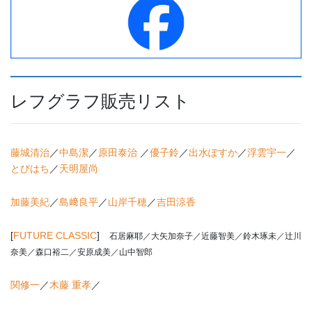
レフグラフ販売リスト
藤城清治
／
中島潔
／
原田泰治
／
優子鈴
／
出水ぽすか
／
浮雲宇一
／
とびはち
／
天明屋尚
加藤美紀
／
島﨑良平
／
山岸千穂
／
吉田涼香
[
FUTURE CLASSIC
]
石居麻耶／大矢加奈子／近藤智美／鈴木琢未／辻川
奈美／森口裕二／安原成美／山中智郎
関修一
／
木藤 重孝
／