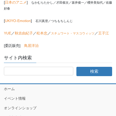
[
日本のアニメ
]
なかむらたかし
／才田俊次／坂井俊一／櫻井美知代／佐藤
好春
[
UKIYO-Emotion
]
石川真澄／つちもちしんじ
YUE
／
秋吉由紀子
／
松本忠
／
／
王子江
スチュワート・マスコウィッツ
[委託販売]
鳥居洋治
サイト内検索
ホーム
イベント情報
オンラインショップ